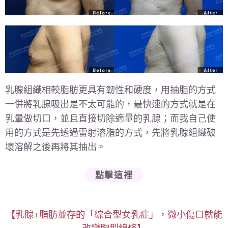
乳腺組織相較脂肪更具有韌性和硬度，用抽脂的方式
一併將乳腺吸出是不太可能的，最快速的方式就是在
乳暈做切口，並且直接切除適量的乳腺；而我自己使
用的方式是先透過雷射溶脂的方式，先將乳腺組織破
壞溶解之後再將其抽出。
點擊這裡
【乳腺+脂肪並存的「綜合型女乳症」，微小傷口就能