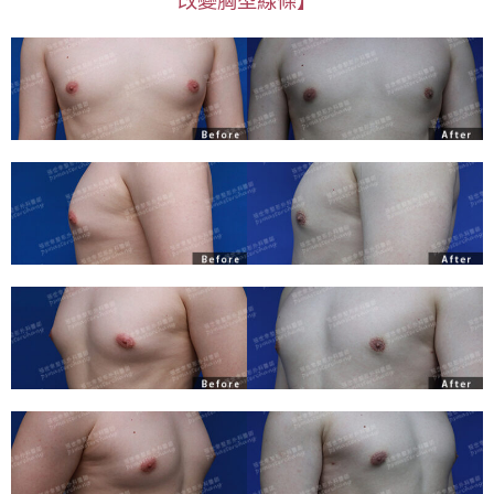
改變胸型線條】