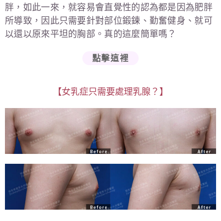
胖，如此一來，就容易會直覺性的認為都是因為肥胖
所導致，因此只需要針對部位鍛鍊、勤奮健身、就可
以還以原來平坦的胸部。真的這麼簡單嗎？
點擊這裡
【女乳症只需要處理乳腺？】