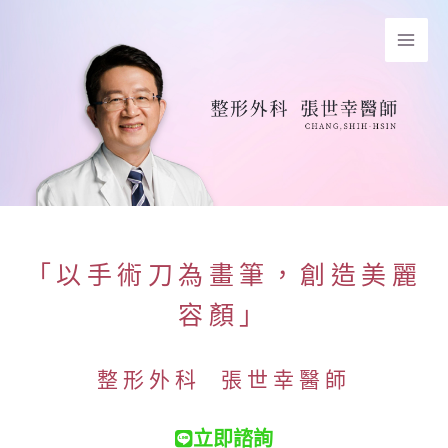
跳
Mai
至
Men
主
要
內
容
「以手術刀為畫筆，創造美麗
容顏」
整形外科 張世幸醫師
立即諮詢