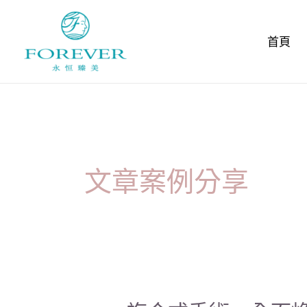
跳
文
至
章
首頁
主
分
要
頁
內
容
文章案例分享
複