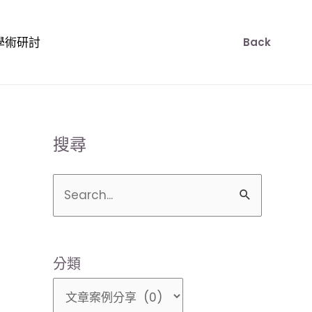
學術研討
Back
搜尋
搜
尋
關
分類
鍵
字