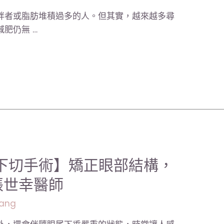
胖者或脂肪堆積過多的人。但其實，越來越多尋
肥仍無 …
下切手術】矯正眼部結構，
張世幸醫師
ang