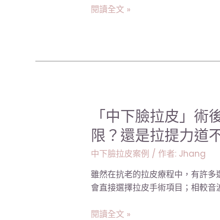
改
雙
閱讀全文 »
善
眼
前
皮！
額
｜
肌
台
膚
北
鬆
張
弛，
世
但
「中
「中下臉拉皮」術
幸
卻
下
醫
限？還是拉提力道
擔
臉
師
心
拉
中下臉拉皮案例
/ 作者:
Jhang
髮
皮」
際
雖然在抗老的拉皮療程中，有許多
術
線
會直接選擇拉皮手術項目；相較音波
後
後
反
移？
閱讀全文 »
而