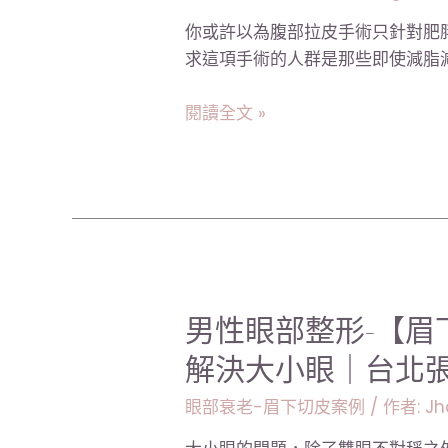
術-
改
抽
你或許以為腹部拉皮手術只針對肥
善
脂
求這項手術的人群是那些即使減脂減
因
｜
產
台
閱讀全文 »
後
北
的
張
「腹
世
直
幸
肌
醫
分
師
離」
導
男
男性眼部整形-【眉
致
性
解決大小眼｜台北
的
眼
肚
部
眼部衰老-眉下切皮案例
/ 作者:
Jh
子
整
凸