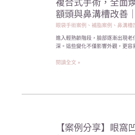
複合式手術，全面
合
額頭與鼻溝槽改善
式
手
眼袋手術案例
、
補脂案例
、
鼻溝槽
術，
進入輕熟齡階段，臉部逐漸出現老
全
深。這些變化不僅影響外觀，更容易
面
煥
閱讀全文 »
然：
輕
熟
齡
男
性
的
眼
【案
【案例分享】眼窩
袋、
例