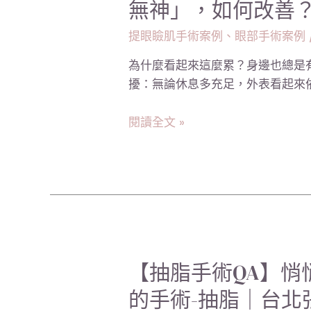
無神」，如何改善
額
分
頭
享】
提眼瞼肌手術案例
、
眼部手術案例
與
眼
鼻
為什麼看起來這麼累？身邊也總是
窩
溝
擾：無論休息多充足，外表看起來依
凹
槽
陷
改
閱讀全文 »
與
善
眼
｜
瞼
台
下
北
垂
張
導
世
致
幸
「疲
【抽
【抽脂手術QA】悄
醫
憊
脂
師
的手術-抽脂｜台北
無
手