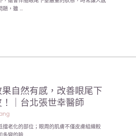
外，還會伴隨眼尾下垂嚴重的狀態，時常讓人感
題，雖 …
效果自然有感，改善眼尾下
皮！｜台北張世幸醫師
ang
抵擋老化的部位；眼周的肌膚不僅皮膚組織較
多變的臉 …