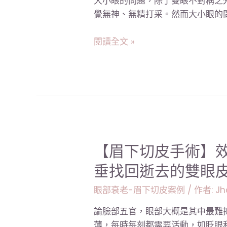
大小眼的問題，除了雙眼不對稱之
形-
出、
覺無神、無精打采。然而大小眼的問
【眉
肚
下
皮
閱讀全文 »
切
鬆
手
垮
術】
｜
矯
台
正
北
眼
張
部
世
結
【眉
【眉下切皮手術】
幸
構，
下
醫
垂找回逝去的雙眼
解
切
師
決
皮
眼部衰老-眉下切皮案例
/ 作者:
Jh
大
手
小
論臉部五官，眼部大概是其中最難
術】
眼
薄，每時每刻都需要活動，如眨眼和