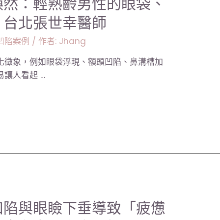
煥然：輕熟齡男性的眼袋、
｜台北張世幸醫師
凹陷案例
/ 作者:
Jhang
化徵象，例如眼袋浮現、額頭凹陷、鼻溝槽加
讓人看起 …
凹陷與眼瞼下垂導致「疲憊