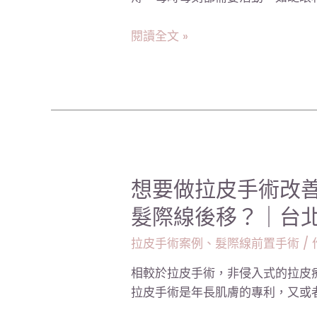
效
｜
果
台
閱讀全文 »
自
北
然
張
有
世
感，
幸
改
醫
善
師
眼
尾
想
想要做拉皮手術改
下
要
髮際線後移？｜台
垂
做
找
拉
拉皮手術案例
、
髮際線前置手術
/ 
回
皮
逝
相較於拉皮手術，非侵入式的拉皮
手
去
拉皮手術是年長肌膚的專利，又或者
術
的