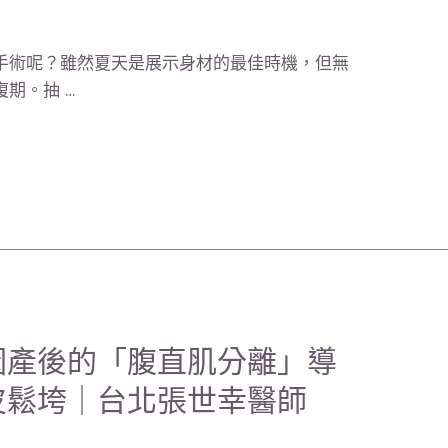
手術呢？雖然夏天是展示身材的最佳時機，但無
期。抽 …
因產後的「腹直肌分離」導
皮鬆垮｜台北張世幸醫師