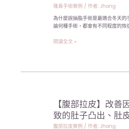
神」，
術
隆鼻手術案例
/ 作者:
Jhang
如
QA】
何
為什麼說抽脂手術是最適合冬天的
悄
改
論何種手術，都會有不同程度的恢復
悄
善？
變
｜
閱讀全文 »
身
台
的
中
秘
張
密，
世
最
幸
適
醫
合
師
冬
【腹
【腹部拉皮】改善
天
部
致的肚子凸出、肚
的
拉
手
皮】
腹部拉皮案例
/ 作者:
Jhang