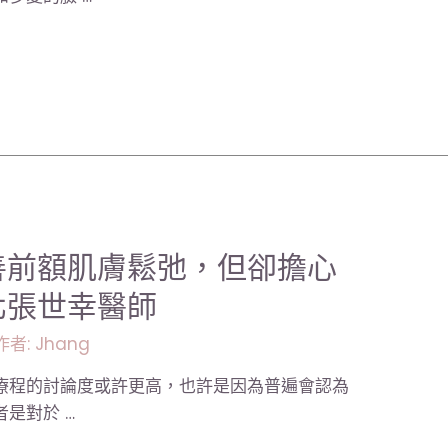
善前額肌膚鬆弛，但卻擔心
北張世幸醫師
作者:
Jhang
療程的討論度或許更高，也許是因為普遍會認為
是對於 …