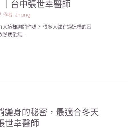
？｜台中張世幸醫師
/ 作者:
Jhang
有人這樣詢問你嗎？ 很多人都有過這樣的困
然疲倦無 …
悄變身的秘密，最適合冬天
張世幸醫師