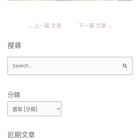
←
上一篇 文章
下一篇 文章
→
搜尋
搜
尋
關
分類
鍵
字
:
近期文章