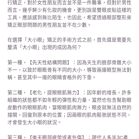
行矯正，對於女性朋友而言並不是一件難事，但對於男性
而言，幾乎鮮少有化妝的機會，更別說是雙眼皮貼這樣的
工具，應該感到無比陌生，也因此，希望透過眼部整形來
矯正眼部問題的男性朋友並不在少數。
在選擇「大小眼」矯正的手術方式之前，首先還是需要先
釐清「大小眼」出現的成因為何？
第一種，【先天性結構問題】：因為天生的臉部骨骼大小
不一，以致於眼眶骨有不同的大小，導致兩邊眼型無法對
稱，甚至其中一邊的眼睛會格外的下垂。
第二種，【老化，提眼瞼肌無力】：因年齡的增長，許多
組織的狀態都不如年輕的彈性和力量，當然也包含幫助眼
皮動作的眼瞼肌肉，當眼瞼肌肉無力，眼皮就無法自然的
撐開，回復到原本的位置；因兩眼的肌肉鬆弛狀態不同，
才會發生大小眼的狀況。
第三種，【後天眼部疲勞或者外傷】：現代人多半3C產