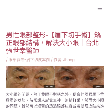
跳
文
Mai
至
章
Men
主
導
要
覽
內
容
男性眼部整形-【眉下切手術】矯
正眼部結構，解決大小眼｜台北
張世幸醫師
/
眼部衰老-眉下切皮案例
/ 作者:
Jhang
大小眼的問題，除了雙眼不對稱之外，還會伴隨眼尾下垂
嚴重的狀態，時常讓人感覺無神、無精打采。然而大小眼
的問題，雖然可以短暫的透過眼部妝容或者雙眼皮貼來進