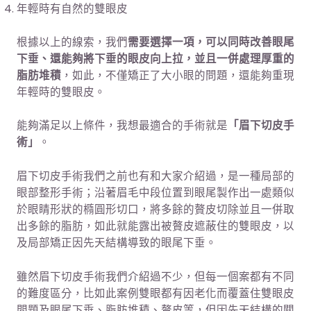
年輕時有自然的雙眼皮
根據以上的線索，我們
需要選擇一項，可以同時改善眼尾
下垂、還能夠將下垂的眼皮向上拉，並且一併處理厚重的
脂肪堆積
，如此，不僅矯正了大小眼的問題，還能夠重現
年輕時的雙眼皮。
能夠滿足以上條件，我想最適合的手術就是
「眉下切皮手
術」
。
眉下切皮手術我們之前也有和大家介紹過，是一種局部的
眼部整形手術；沿著眉毛中段位置到眼尾製作出一處類似
於眼睛形狀的橢圓形切口，將多餘的贅皮切除並且一併取
出多餘的脂肪，如此就能露出被贅皮遮蔽住的雙眼皮，以
及局部矯正因先天結構導致的眼尾下垂。
雖然眉下切皮手術我們介紹過不少，但每一個案都有不同
的難度區分，比如此案例雙眼都有因老化而覆蓋住雙眼皮
問題及眼尾下垂、脂肪堆積、贅皮等，但因先天結構的關