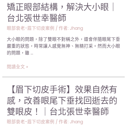
幸
矯正眼部結構，解決大小眼｜
的
眼
醫
肚
部
台北張世幸醫師
師
子
整
凸
形-
眼部衰老-眉下切皮案例
/ 作者:
Jhang
出、
【眉
肚
大小眼的問題，除了雙眼不對稱之外，還會伴隨眼尾下垂
下
皮
嚴重的狀態，時常讓人感覺無神、無精打采。然而大小眼
切
鬆
的問題，雖 …
手
垮
術】
｜
閱讀全文 »
矯
台
正
北
眼
張
【眉
【眉下切皮手術】效果自然有
部
世
下
結
感，改善眼尾下垂找回逝去的
幸
切
構，
醫
皮
雙眼皮！｜台北張世幸醫師
解
師
手
決
術】
眼部衰老-眉下切皮案例
/ 作者:
Jhang
大