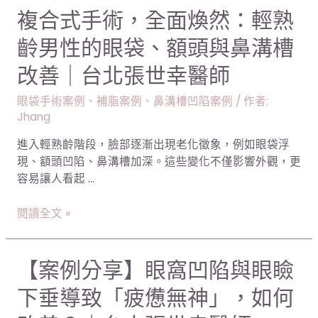
麼
複
複合式手術，全面煥然：輕熟
做？
合
台
齡男性的眼袋、額頭與鼻溝槽
式
中
手
改善｜台北張世幸醫師
男
術，
性
全
眼袋手術案例
、
補脂案例
、
鼻溝槽凹陷案例
/ 作者:
女
面
Jhang
乳
煥
案
進入輕熟齡階段，臉部逐漸出現老化徵象，例如眼袋浮
然：
例
現、額頭凹陷、鼻溝槽加深。這些變化不僅影響外觀，更
輕
解
容易讓人看起 …
熟
析
齡
丨
閱讀全文 »
男
張
性
世
的
幸
【案
【案例分享】眼窩凹陷與眼瞼
眼
醫
例
袋、
師
下垂導致「疲憊無神」，如何
分
額
享】