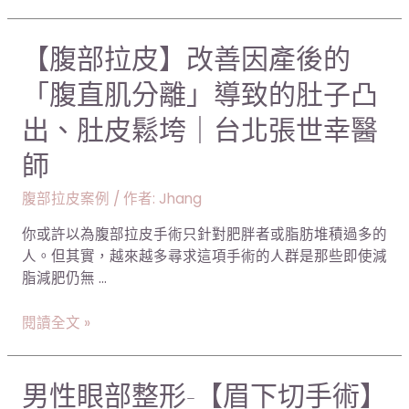
幸
大
醫
肌
師
【腹
【腹部拉皮】改善因產後的
下、
部
「腹直肌分離」導致的肚子凸
筋
拉
膜
皮】
出、肚皮鬆垮｜台北張世幸醫
下、
改
半
師
善
筋
因
半
腹部拉皮案例
/ 作者:
Jhang
產
肉」
後
你或許以為腹部拉皮手術只針對肥胖者或脂肪堆積過多的
該
的
人。但其實，越來越多尋求這項手術的人群是那些即使減
怎
「腹
脂減肥仍無 …
麼
直
選？
肌
閱讀全文 »
台
分
北
離」
張
導
男
男性眼部整形-【眉下切手術】
世
致
性