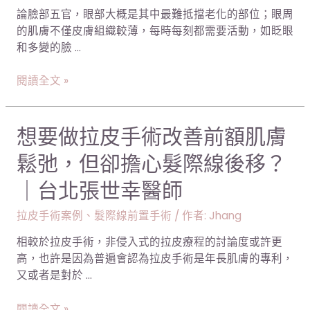
效
小
論臉部五官，眼部大概是其中最難抵擋老化的部位；眼周
果
眼
的肌膚不僅皮膚組織較薄，每時每刻都需要活動，如眨眼
自
｜
和多變的臉 …
然
台
有
北
閱讀全文 »
感，
張
改
世
善
幸
想
想要做拉皮手術改善前額肌膚
眼
醫
要
尾
師
鬆弛，但卻擔心髮際線後移？
做
下
拉
｜台北張世幸醫師
垂
皮
找
手
拉皮手術案例
、
髮際線前置手術
/ 作者:
Jhang
回
術
逝
相較於拉皮手術，非侵入式的拉皮療程的討論度或許更
改
去
高，也許是因為普遍會認為拉皮手術是年長肌膚的專利，
善
的
又或者是對於 …
前
雙
額
眼
閱讀全文 »