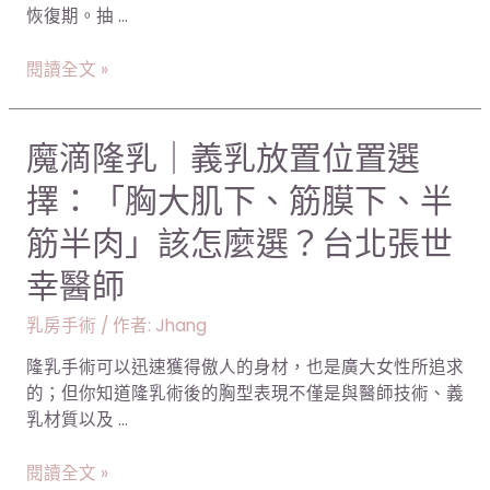
善？
恢復期。抽 …
的
｜
秘
台
閱讀全文 »
密，
中
最
張
適
世
魔
魔滴隆乳｜義乳放置位置選
合
幸
滴
冬
醫
擇：「胸大肌下、筋膜下、半
隆
天
師
乳
筋半肉」該怎麼選？台北張世
的
｜
手
幸醫師
義
術-
乳
抽
乳房手術
/ 作者:
Jhang
放
脂
置
｜
隆乳手術可以迅速獲得傲人的身材，也是廣大女性所追求
位
台
的；但你知道隆乳術後的胸型表現不僅是與醫師技術、義
置
北
乳材質以及 …
選
張
擇：
世
閱讀全文 »
「胸