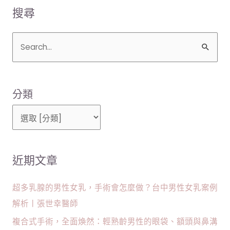
限？
醫
搜尋
還
師
是
拉
搜
提
力
尋
道
關
不
分類
鍵
足？
字
｜
台
:
北
張
近期文章
世
幸
醫
超多乳腺的男性女乳，手術會怎麼做？台中男性女乳案例
師
解析丨張世幸醫師
複合式手術，全面煥然：輕熟齡男性的眼袋、額頭與鼻溝