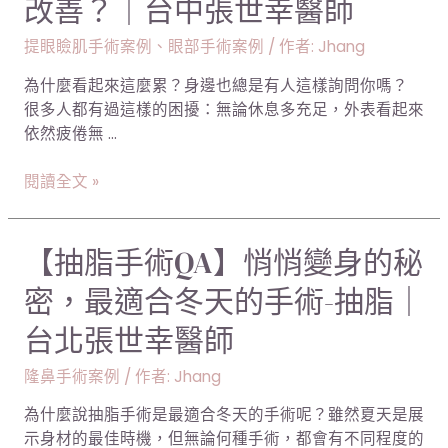
改善？｜台中張世幸醫師
頭
眼
與
窩
提眼瞼肌手術案例
、
眼部手術案例
/ 作者:
Jhang
鼻
凹
溝
為什麼看起來這麼累？身邊也總是有人這樣詢問你嗎？
陷
槽
很多人都有過這樣的困擾：無論休息多充足，外表看起來
與
改
依然疲倦無 …
眼
善
瞼
｜
閱讀全文 »
下
台
垂
北
導
張
【抽
【抽脂手術QA】悄悄變身的秘
致
世
脂
「疲
幸
密，最適合冬天的手術-抽脂｜
手
憊
醫
術
台北張世幸醫師
無
師
QA】
神」，
悄
隆鼻手術案例
/ 作者:
Jhang
如
悄
何
為什麼說抽脂手術是最適合冬天的手術呢？雖然夏天是展
變
改
示身材的最佳時機，但無論何種手術，都會有不同程度的
身