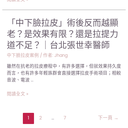
肌
皮！
膚
｜
鬆
台
「中
「中下臉拉皮」術後反而越顯
弛，
北
下
但
張
老？是效果有限？還是拉提力
臉
卻
世
拉
道不足？｜台北張世幸醫師
擔
幸
皮」
心
醫
術
中下臉拉皮案例
/ 作者:
Jhang
髮
師
後
際
雖然在抗老的拉皮療程中，有許多選擇，但就效果持久度
反
線
而言，也有許多年輕族群會直接選擇拉皮手術項目；相較
而
後
音波、電波 …
越
移？
顯
｜
閱讀全文 »
老？
台
是
北
效
張
果
世
1
2
...
7
下一頁
→
有
幸