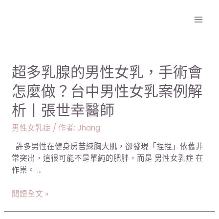
跳
文
Mai
至
章
Men
主
分
要
頁
內
容
超
超多乳腺的男性女乳，手術會
多
怎麼做？台中男性女乳案例解
乳
腺
析丨張世幸醫師
的
男
男性女乳症
/ 作者:
Jhang
性
許多男性在健身房苦練胸大肌，卻發現「捏捏」依舊非
女
常突出，這很可能不是單純的肥胖，而是 男性女乳症 在
乳，
作祟。 …
手
術
閱讀全文 »
會
怎