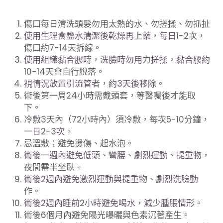
傷口每日清洗頭髮勿用太熱的水、勿搓揉、勿抓扯
使用生理食鹽水清潔後乾燥再上藥，每日1-2次，
傷口約7-14天拆線。
使用組織黏合膠時，洗臉時勿用力搓揉，黏合膠約
10-14天會自行脫落。
視情況放置引流管者，約3天後移除。
術後第一周24小時需戴頭套，等醫囑後才能取
下。
冷敷3天內（72小時內）須冷敷，每次5-10分鐘，
一日2-3次。
忌溫敷；避免燙傷、起水泡。
術後一週內避免低頭、彎腰、劇烈運動、提重物，
夜間需半坐臥。
術後2週內避免激烈運動與提重物、劇烈洗臉動
作。
術後2週內睡前2小時避免喝水，減少腫脹情形。
術後6個月內避免陽光曝曬與色素沉著產生。