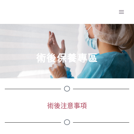
跳
Mai
至
Men
主
要
內
容
術後保養專區
術後注意事項