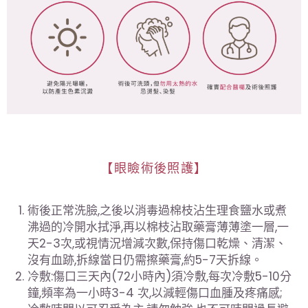
【眼瞼術後照護】
術後正常洗臉,之後以消毒過棉枝沾生理食鹽水或煮
沸過的冷開水拭淨,再以棉枝沾取藥膏薄薄塗一層,一
天2-3次,或視情況增減次數,保持傷口乾燥、清潔、
沒有血跡,拆線當日仍需擦藥膏,約5-7天拆線。
冷敷:傷口三天內(72小時內)須冷敷,每次冷敷5-10分
鐘,頻率為一小時3-4 次,以減輕傷口血腫及疼痛感;