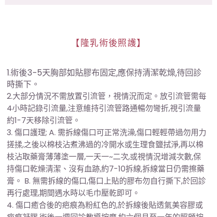
【隆乳術後照護】
1.術後3-5天胸部如貼膠布固定,應保持清潔乾燥,待回診
時撕下。
2.大部分情況不需放置引流管，視情況而定。放引流管需每
4小時記錄引流量,注意維持引流管路通暢勿彎折,視引流量
約1-7天移除引流管。
3. 傷口護理; A. 需拆線傷口可正常洗澡,傷口輕輕帶過勿用力
搓揉,之後以棉枝沾煮沸過的冷開水或生理食鹽拭淨,再以棉
枝沾取藥膏薄薄塗一層,一天一~二次,或視情況增減次數,保
持傷口乾燥清潔、沒有血跡,約7-10拆線,拆線當日仍需擦藥
膏。 B. 無需拆線的傷口,傷口上貼的膠布勿自行撕下,於回診
再行處理,期間遇水時以毛巾壓乾即可。
4. 傷口癒合後的疤痕為粉紅色的,於拆線後貼透氣美容膠或