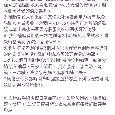
鐘,可加速腫脹及瘀青退去,但不可太燙避免燙傷,以手肘
內側可承受的溫度為準。
3. 補脂部位未經醫師同意切忌冰溫敷或用力按摩,以免
脂肪被大量吸收。必要時 48-72小時內可冰敷減輕腫
脹,基本上術後一週最為腫脹,約2-3週後逐漸消腫。
4. 臉部補脂者術後一週內,睡前2小時避免大量飲水、睡
覺時墊高枕頭,減少腫服情形。
5. 乳房補脂者,術後至3個月內只可穿戴無鋼圈無壓迫性
的內衣,3個月後經醫師評估,方可改穿合身的胸罩。
6.術後3個月內避免食用辛辣刺激性食物如酒、麻辣火
鍋等,勿抽煙、熬夜、減肥、 用力按摩、蒸汽浴、烤
箱、三溫暖、洗溫泉等,避免脂肪加速流失。
7.術後應依約診時間準時回診,並於發生下列狀況或疑問,
請儘速與本診所聯絡
A. 血腫或手術後傷口滲血不止。 B. 呼吸困難、脈搏加
速、發燒。 C. 傷口感染發炎造成嚴重疼痛及紅腫甚至
發燒。