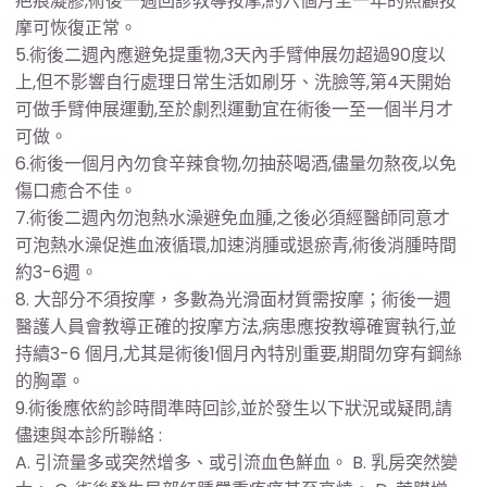
疤痕凝膠,術後一週回診教導按摩,約六個月至一年的照顧按
摩可恢復正常。
5.術後二週內應避免提重物,3天內手臂伸展勿超過90度以
上,但不影響自行處理日常生活如刷牙、洗臉等,第4天開始
可做手臂伸展運動,至於劇烈運動宜在術後一至一個半月才
可做。
6.術後一個月內勿食辛辣食物,勿抽菸喝酒,儘量勿熬夜,以免
傷口癒合不佳。
7.術後二週內勿泡熱水澡避免血腫,之後必須經醫師同意才
可泡熱水澡促進血液循環,加速消腫或退瘀青,術後消腫時間
約3-6週。
8. 大部分不須按摩，多數為光滑面材質需按摩；術後一週
醫護人員會教導正確的按摩方法,病患應按教導確實執行,並
持續3-6 個月,尤其是術後1個月內特別重要,期間勿穿有鋼絲
的胸罩。
9.術後應依約診時間準時回診,並於發生以下狀況或疑問,請
儘速與本診所聯絡 :
A. 引流量多或突然增多、或引流血色鮮血。 B. 乳房突然變