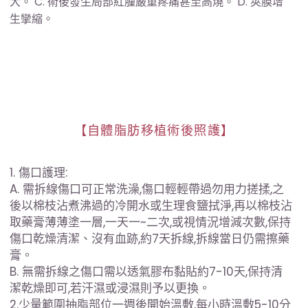
大。 C. 術後發生局部紅腫嚴重疼痛甚至高燒。 D. 莢膜增
生攣縮。
【自體脂肪移植術後照護】
1. 傷口護理:
A. 需拆線傷口可正常洗澡,傷口輕輕帶過勿用力搓揉,之
後以棉枝沾煮沸過的冷開水或生理食鹽拭淨,再以棉枝沾
取藥膏薄薄塗一層,一天一~二次,或視情況增減次數,保持
傷口乾燥清潔、沒有血跡,約7天拆線,拆線當日仍需擦藥
膏。
B. 無需拆線之傷口需以透氣膠布黏貼約7-10天,保持清
潔乾燥即可,若汗濕或浸濕則予以更換。
2.少量範圍抽脂部位一週後開始溫敷,每小時溫敷5-10分