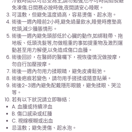
冷敷時間以可忍受為主,請勿勉強,也不可時間過長避
免凍傷;日間務必按時做,夜間請安心睡眠。
可溫敷，但避免溫度過高，容易燙傷、起水泡。
術後一週內睡前2小時,避免過量飲水,睡覺時應墊高
枕頭,減少腫脹情形。
術後一週內避免頭部低於心臟的動作,如綁鞋帶、拖
地板、低頭洗髮等,勿做粗重的事如提重物及激烈運
動甚至用力解便,以免造成傷口血腫。
術後回診，在醫師的醫囑下，視恢復情況做按摩，
勿自行加壓按摩。
術後一週內勿用力揉眼睛，避免皮膚鬆弛。
術後疤痕若變色，請勿用手搓揉或隨意貼藥。
術後2-3週內避免配戴隱形眼鏡，避免揉眼、哭泣
等。
若有以下狀況請立即聯絡：
A. 血腫或持續滲血
B. 傷口感染或紅腫
C. 視線模糊或出血
忌溫敷；避免燙傷、起水泡。