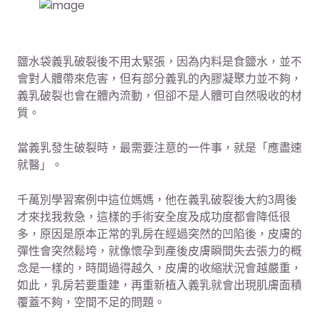
鹽水袋義乳破裂後不用太緊張，因為内料是食鹽水，並不
會對人體帶來危害，但有部分義乳的內膠凝聚力並不夠，
義乳破裂也會在體內流動，但卻不是人體可自然吸收的材
質。
當義乳發生破裂時，最需要注意的一件事，就是「應盡速
就醫」。
千萬別學習案例中這位媽媽，他在義乳破裂後大約3周後
才來找我救急，這樣的手術安全度及成功度都會降低很
多，原因是原本正常的乳房在經過突然的凹陷後，皮膚的
彈性會突然鬆垮，就像懷孕到產後皮膚瞬間失去張力的概
念是一樣的，時間過得越久，皮膚的收縮狀況會越嚴重，
如此，乳房若要重建，再重新植入義乳就會出現肌膚面積
覆蓋不夠，空間不足的問題。