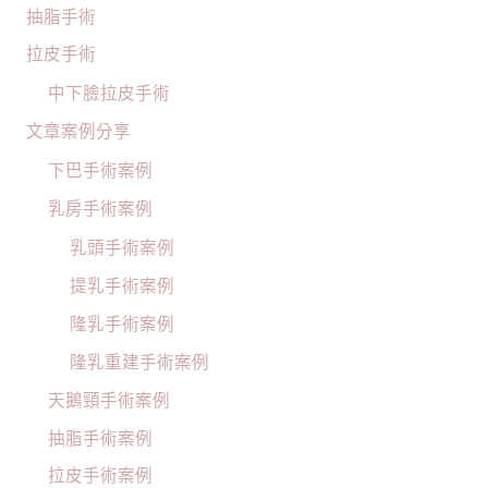
抽脂手術
拉皮手術
中下臉拉皮手術
文章案例分享
下巴手術案例
乳房手術案例
乳頭手術案例
提乳手術案例
隆乳手術案例
隆乳重建手術案例
天鵝頸手術案例
抽脂手術案例
拉皮手術案例