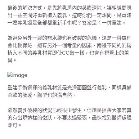
最後的解決方式，是先將乳房內的莢膜清除，讓組織間騰
出一些空間好重新植入義乳，這時你們一定想問，是重建
一邊義乳還是全部都重新手術呢？答案是：一併重建。
為避免另外一邊的鹽水袋也有破裂的危機，還是一併處理
會比較保險，還有另外一個考量的因素，兩邊不同的乳房
植入不同的義乳材質即使CC數一樣，也會有視覺上的差
異。
重建手術選擇的義乳材質是光滑面圓盤行義乳，同樣具備
柔軟的觸感，胸型也飽滿自然。
雖然義乳破裂的狀況已經很少發生，但還是提醒大家若真
的有出現這樣的徵狀，不要太過緊張，盡快找到醫師處理
即可。