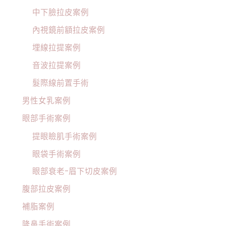
中下臉拉皮案例
內視鏡前額拉皮案例
埋線拉提案例
音波拉提案例
髮際線前置手術
男性女乳案例
眼部手術案例
提眼瞼肌手術案例
眼袋手術案例
眼部衰老-眉下切皮案例
腹部拉皮案例
補脂案例
隆鼻手術案例